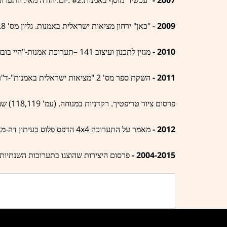
עכשיו
מוסף באמנות
יזם
יהודה מאי
התערוכ
' 8.
.
"
- "
2009
כאן
ירחון מציאות ישראלית באמנות
גליון מס
-"
141 –
2010 -
מגזין לתכנון ועיצוב
תערוכת אמנות
היי בוב
"
"-
' 2 "
-
2011
השקת ספר מס
מציאות ישראלית באמנות
ד
ר
' 118,119)
. (
.
פרסום ציור טריפטיך
רקדניות במנוחה
עמ
שמ
-
4x4
2012 -
מאמר על התערוכה
הדפס פלוס בעיתון דה
מא
2004-2015 -
פרסום היצירות שהוצגו בתערוכות השנתיות