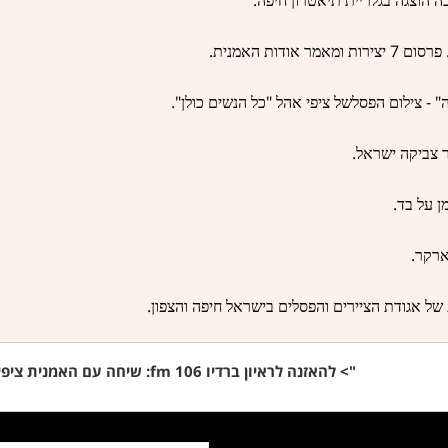
ה הוצגה
בגלריית תיאטרון חיפה
.
7
פרסום
יצירות
ומאמר אודות האמנית
".
"
" -
ה
צילום הפסל
של ציפי אהל
כל הנשים כולן
.
 צביקה ישראל
.
ן על בד
.
רקר
.
 של אגודת
הציירים והפסלים בישראל חיפה והצפון
">
להאזנה לראיון ברדיו 106 fm: שיחה עם האמנית ציפי אוהל מוטי גרנר 15.07.2012