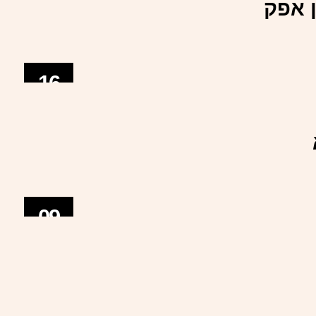
 אפק
16
ספט
09
ספט